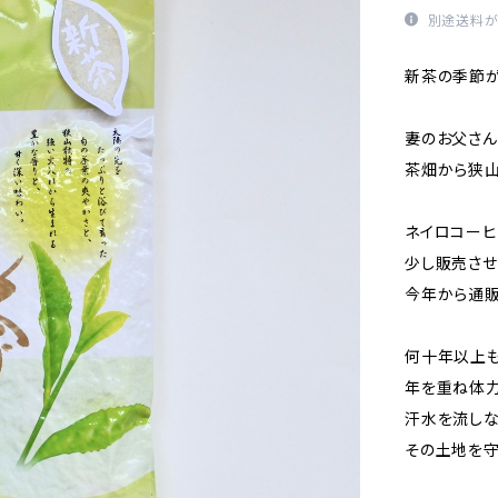
別途送料が
新茶の季節が
妻のお父さ
茶畑から狭
ネイロコーヒ
少し販売させ
今年から通
何十年以上
年を重ね体
汗水を流し
その土地を