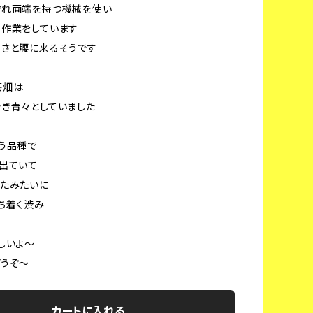
ぞれ両端を持つ機械を使い
て作業をしています
さと腰に来るそうです
茶畑は
き青々としていました
う品種で
出ていて
たみたいに
ち着く渋み
しいよ〜
どうぞ〜
カートに入れる